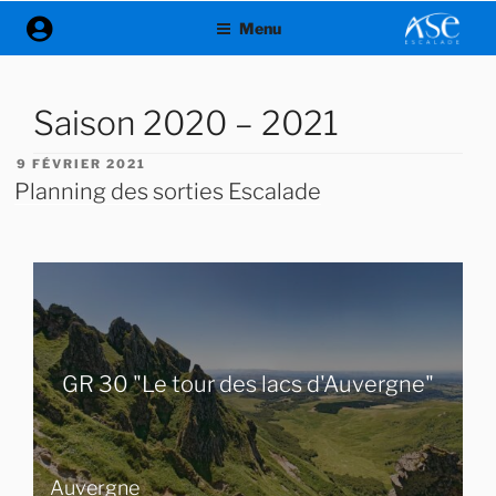
Aller
Menu
au
contenu
principal
Saison 2020 – 2021
PUBLIÉ
9 FÉVRIER 2021
LE
Planning des sorties Escalade
GR 30 "Le tour des lacs d'Auvergne"
Auvergne