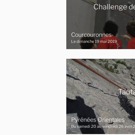
Challenge d
Courcouronnes
Le dimanche 19 mai 2019
Taut
Pyrénées Orientales
Du samedi 20 au vendredi 26 avril 