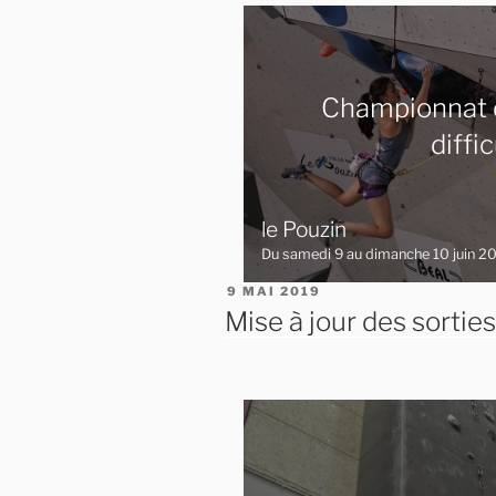
Championnat 
diffi
le Pouzin
Du samedi 9 au dimanche 10 juin 2
PUBLIÉ
9 MAI 2019
LE
Mise à jour des sorties