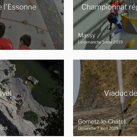
e l'Essonne
Championnat régi
Massy
Le dimanche 5 mai 2019
avel
Viaduc de
Gometz-le-Châtel
2019
Dimanche 7 avril 2019