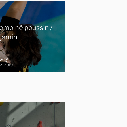
ombiné poussin /
jamin
Evry
ai 2019