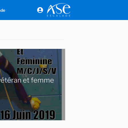
ade
vétéran et femme