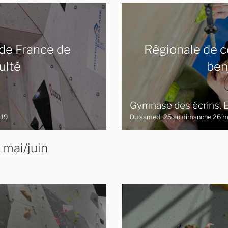
de France de
Régionale de c
culté
ben
Gymnase des écrins, 
019
Du samedi 25 au dimanche 26 m
 mai/juin