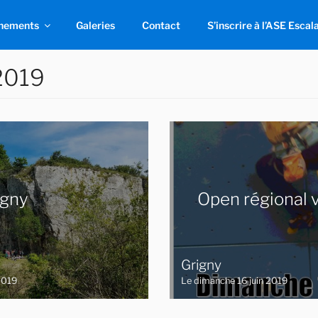
nements
Galeries
Contact
S’inscrire à l’ASE Escal
2019
gny
Open régional 
Grigny
2019
Le dimanche 16 juin 2019