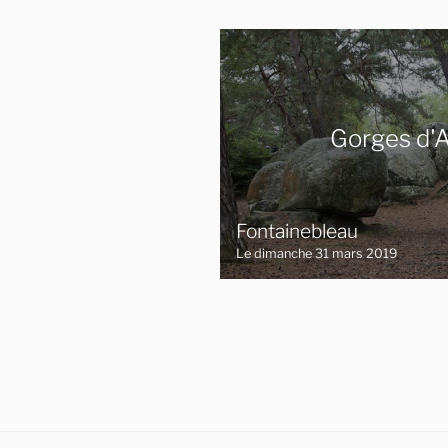
Gorges d'
Fontainebleau
Le dimanche 31 mars 2019
Pagi
des
publ