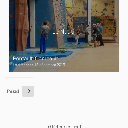
Le Nautil
Pontault-Combault
Le dimanche 13 décembre 2015
Pagination
Page
Page
1
suivante
des
publications
Retour en haut