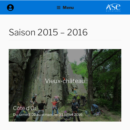
Aller
Menu
au
contenu
principal
Saison 2015 – 2016
Vieux-château
Côte d'Or
Du samedi 02 au dimanche 03 juillet 2016