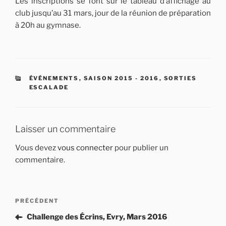
Les inscriptions se font sur le tableau d’affichage au
club jusqu’au 31 mars, jour de la réunion de préparation
à 20h au gymnase.
CATÉGORIES
ÉVÉNEMENTS
,
SAISON 2015 - 2016
,
SORTIES
ESCALADE
Laisser un commentaire
Vous devez
vous connecter
pour publier un
commentaire.
Navigation
Article
PRÉCÉDENT
de
précédent
Challenge des Écrins, Evry, Mars 2016
l’article