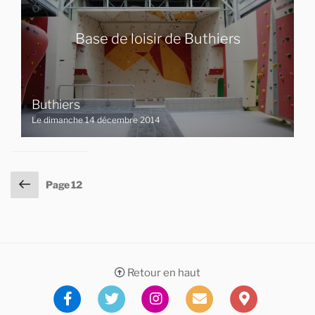
Base de loisir de Buthiers
Buthiers
Le dimanche 14 décembre 2014
Pagination
Page
Page
12
précédente
des
publications
Retour en haut