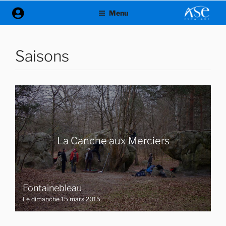
Aller
Menu
au
contenu
principal
Saisons
La Canche aux Merciers
Fontainebleau
Le dimanche 15 mars 2015