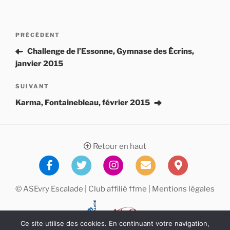
Navigation
Article
PRÉCÉDENT
de
précédent
Challenge de l’Essonne, Gymnase des Écrins,
l’article
janvier 2015
Article
SUIVANT
suivant
Karma, Fontainebleau, février 2015
Retour en haut
© ASEvry Escalade | Club affilié
ffme
|
Mentions légales
Ce site utilise des cookies. En continuant votre navigation,