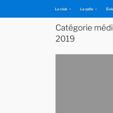
Aller
au
Le club
La salle
Évé
contenu
principal
Catégorie médi
2019