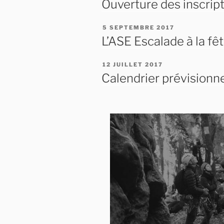
Ouverture des inscrip
PUBLIÉ
5 SEPTEMBRE 2017
LE
L’ASE Escalade à la fê
PUBLIÉ
12 JUILLET 2017
LE
Calendrier prévisionn