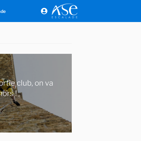
ade
ortie club, on va
ors !