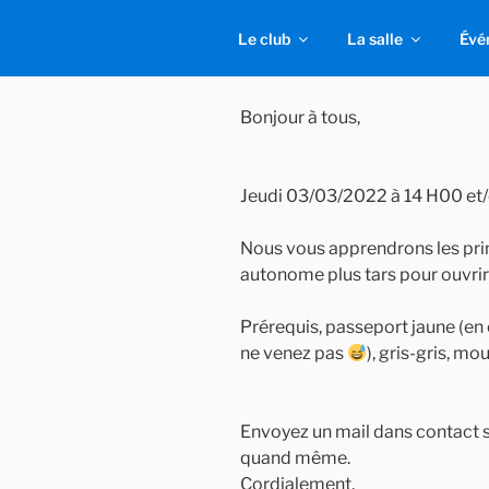
Aller
Apprentissage des bases.
au
Le club
La salle
Évé
contenu
02/03/2022
principal
Bonjour à tous,
Jeudi 03/03/2022 à 14 H00 et/
Nous vous apprendrons les prin
autonome plus tars pour ouvrir
Prérequis, passeport jaune (en 
ne venez pas
), gris-gris, m
Envoyez un mail dans contact si
quand même.
Cordialement,