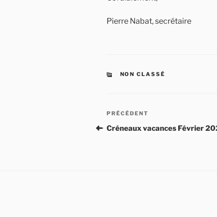
Pierre Nabat, secrétaire
CATÉGORIES
NON CLASSÉ
Navigation
Article
PRÉCÉDENT
de
précédent
Créneaux vacances Février 2
l’article