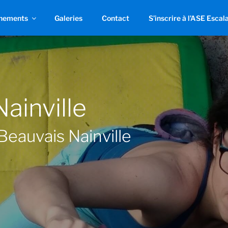
nements
Galeries
Contact
S’inscrire à l’ASE Escal
ainville
Beauvais Nainville