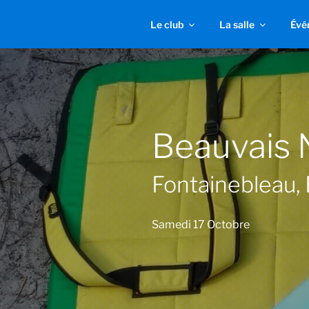
Aller
au
Le club
La salle
Évé
contenu
principal
Beauvais N
Fontainebleau, 
Samedi 17 Octobre