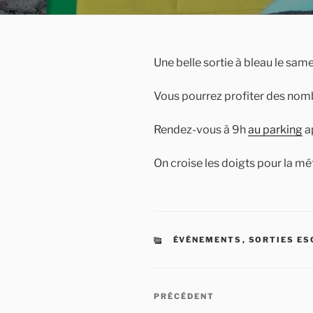
Une belle sortie à bleau le sam
Vous pourrez profiter des nombr
Rendez-vous à 9h
au parking
a
On croise les doigts pour la mé
CATÉGORIES
ÉVÉNEMENTS
,
SORTIES E
Navigation
Article
PRÉCÉDENT