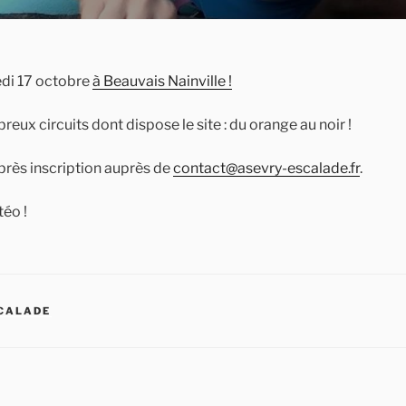
edi 17 octobre
à Beauvais Nainville !
eux circuits dont dispose le site : du orange au noir !
près inscription auprès de
contact@asevry-escalade.fr
.
téo !
SCALADE