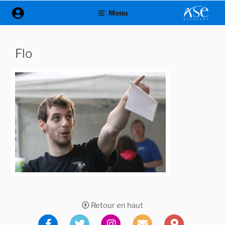
Aller
Menu
au
contenu
principal
Flo
Retour en haut