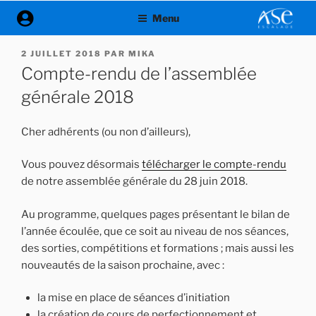
Aller
Menu
au
contenu
PUBLIÉ
2 JUILLET 2018
PAR
MIKA
principal
LE
Compte-rendu de l’assemblée
générale 2018
Cher adhérents (ou non d’ailleurs),
Vous pouvez désormais
télécharger le compte-rendu
de notre assemblée générale du 28 juin 2018.
Au programme, quelques pages présentant le bilan de
l’année écoulée, que ce soit au niveau de nos séances,
des sorties, compétitions et formations ; mais aussi les
nouveautés de la saison prochaine, avec :
la mise en place de séances d’initiation
la création de cours de perfectionnement et