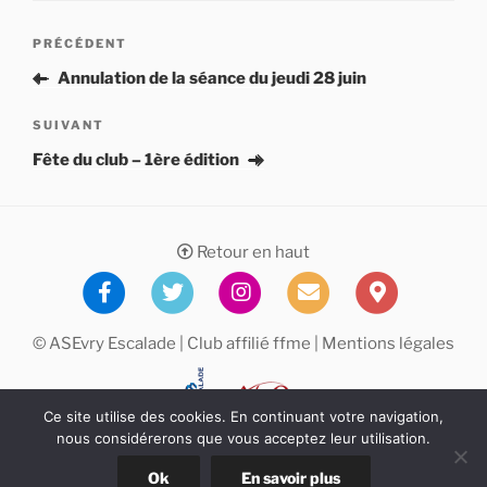
Navigation
Article
PRÉCÉDENT
de
précédent
Annulation de la séance du jeudi 28 juin
l’article
Article
SUIVANT
suivant
Fête du club – 1ère édition
Retour en haut
© ASEvry Escalade | Club affilié
ffme
|
Mentions légales
Ce site utilise des cookies. En continuant votre navigation,
nous considérerons que vous acceptez leur utilisation.
Ok
En savoir plus