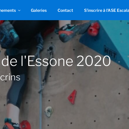
nements
Galeries
Contact
S’inscrire à l’ASE Escal
 de l'Essone 2020
crins