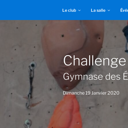
Aller
au
Le club
La salle
Évé
contenu
principal
Challenge
Gymnase des É
Dimanche 19 Janvier 2020