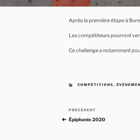
Après la première étape à Bure
Les compétiteurs pourront veni
Ce challenge a notamment pour
CATÉGORIES
COMPÉTITIONS
,
ÉVÉNEME
Navigation
Article
PRÉCÉDENT
de
précédent
Épiphanie 2020
l’article