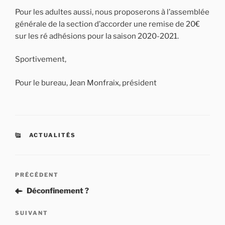
Pour les adultes aussi, nous proposerons à l’assemblée
générale de la section d’accorder une remise de 20€
sur les ré adhésions pour la saison 2020-2021.
Sportivement,
Pour le bureau, Jean Monfraix, président
CATÉGORIES
ACTUALITÉS
Navigation
Article
PRÉCÉDENT
de
précédent
Déconfinement ?
l’article
Article
SUIVANT